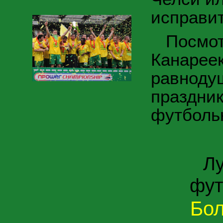
исправит
Посмотр
Канареек
равноду
праздни
футболь
Луб
фут
Бол