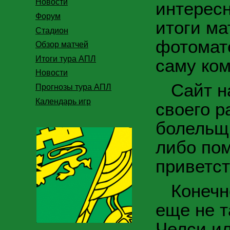
Новости
интерес
Форум
итоги ма
Стадион
фотомате
Обзор матчей
Итоги тура АПЛ
саму ком
Новости
Сайт на
Прогнозы тура АПЛ
Календарь игр
своего р
болельщи
либо пом
приветст
Конечно
еще не т
Челси ил