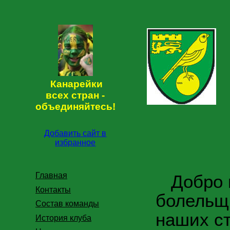
Канарейки
всех стран -
объединяйтесь!
Добавить сайт в
избранное
Главная
Добро п
Контакты
болельщ
Состав команды
наших с
История клуба